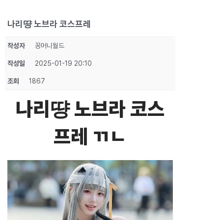
나리땽 노브라 코스프레
작성자
꽁머니월드
작성일
2025-01-19 20:10
조회
1867
나리땽 노브라 코스
프레 ㄲㄴ