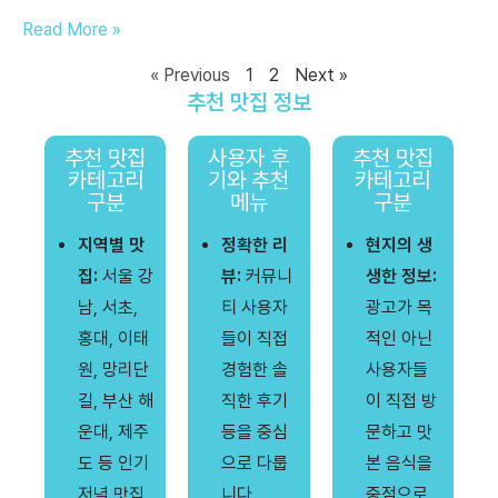
Read More »
« Previous
1
2
Next »
추천 맛집 정보
추천 맛집
사용자 후
추천 맛집
카테고리
기와 추천
카테고리
구분
메뉴
구분
지역별 맛
정확한 리
현지의 생
집:
서울 강
뷰:
커뮤니
생한 정보:
남, 서초,
티 사용자
광고가 목
홍대, 이태
들이 직접
적인 아닌
원, 망리단
경험한 솔
사용자들
길, 부산 해
직한 후기
이 직접 방
운대, 제주
등을 중심
문하고 맛
도 등 인기
으로 다룹
본 음식을
저녁 맛집
니다.
중점으로