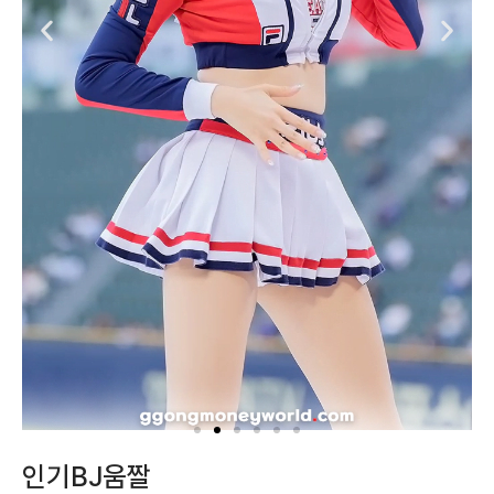
인기BJ움짤