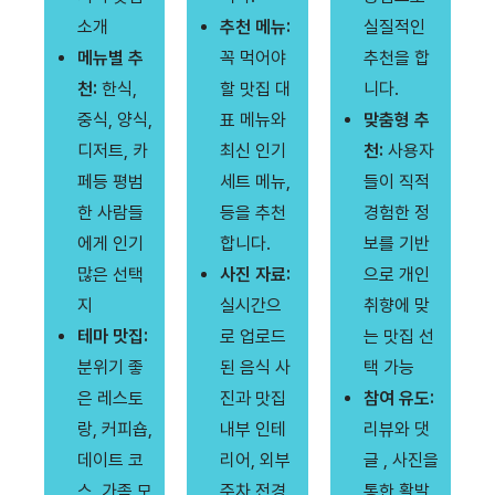
소개
추천 메뉴:
실질적인
메뉴별 추
꼭 먹어야
추천을 합
천:
한식,
할 맛집 대
니다.
중식, 양식,
표 메뉴와
맞춤형 추
디저트, 카
최신 인기
천:
사용자
페등 평범
세트 메뉴,
들이 직적
한 사람들
등을 추천
경험한 정
에게 인기
합니다.
보를 기반
많은 선택
사진 자료:
으로 개인
지
실시간으
취향에 맞
테마 맛집:
로 업로드
는 맛집 선
분위기 좋
된 음식 사
택 가능
은 레스토
진과 맛집
참여 유도:
랑, 커피숍,
내부 인테
리뷰와 댓
데이트 코
리어, 외부
글 , 사진을
스, 가족 모
주차 전경
통한 활발