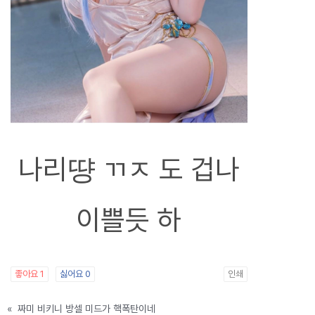
나리땽 ㄲㅈ 도 겁나
이쁠듯 하
좋아요
1
싫어요
0
인쇄
«
짜미 비키니 방셀 미드가 핵폭탄이네