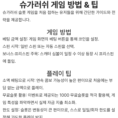
슈가러쉬 게임 방법 & 팁
슈가러쉬 슬롯 게임을 처음 접하는 유저들을 위해 간단한 가이드와 전
략을 제공합니다.
게임 방법
베팅 금액 설정: 게임 화면의 베팅 버튼을 통해 코인을 설정.
스핀 시작: 일반 스핀 또는 자동 스핀을 선택.
보너스·프리스핀 주목: 스캐터 심볼이 일정 수 이상 등장 시 프리스핀
에 돌입.
플레이 팁
소액 배팅으로 시작: 연속 콤보 가능성이 높은 편이므로 처음에는 부
담 없는 금액으로 플레이.
무료슬롯 활용: 이벤트로 제공되는 1000 무료슬롯을 적극 활용해, 게
임 특성을 파악하면서 실제 자금 지출 최소화.
한도 설정: 슬롯은 변동성이 큰 편이므로, 스스로 일일/회차 한도를 설
정해 과도한 플레이 방지.