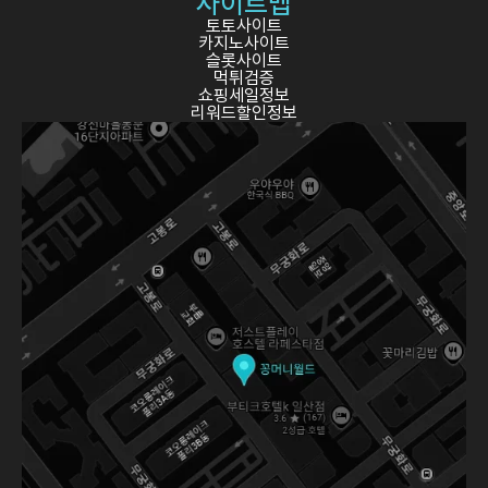
사이트맵
토토사이트
카지노사이트
슬롯사이트
먹튀검증
쇼핑세일정보
리워드할인정보