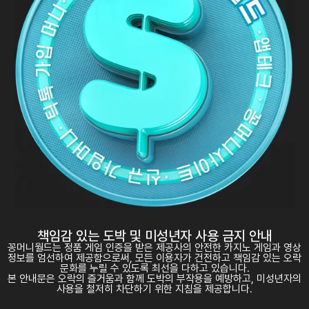
책임감 있는 도박 및 미성년자 사용 금지 안내
꽁머니월드는 정품 게임 인증을 받은 제공사의 안전한 카지노 게임과 영상
정보를 엄선하여 제공함으로써, 모든 이용자가 건전하고 책임감 있는 오락
문화를 누릴 수 있도록 최선을 다하고 있습니다.
본 안내문은 오락의 즐거움과 함께 도박의 부작용을 예방하고, 미성년자의
사용을 철저히 차단하기 위한 지침을 제공합니다.