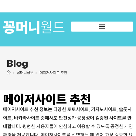
Blog
>
꽁머니정보
>
메이저사이트 추천
메이저사이트 추천
메이저사이트 추천 정보는 다양한 토토사이트, 카지노사이트, 슬롯사
이트, 바카라사이트 중에서도 안전성과 공정성이 검증된 사이트를 안
내합니다.
평범한 사용자들이 안심하고 이용할 수 있도록 공정한 게임
환경을 제공합니다. 메이저사이트를 선택하는 데 있어 가장 중요한 요