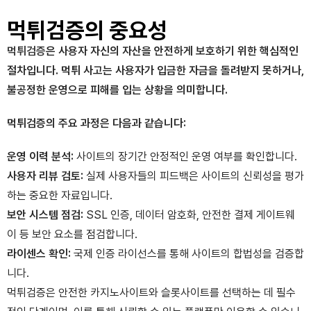
먹튀검증의 중요성
먹튀검증
은 사용자 자신의 자산을 안전하게 보호하기 위한 핵심적인
절차입니다. 먹튀 사고는 사용자가 입금한 자금을 돌려받지 못하거나,
불공정한 운영으로 피해를 입는 상황을 의미합니다.
먹튀검증의 주요 과정은 다음과 같습니다:
운영 이력 분석:
사이트의 장기간 안정적인 운영 여부를 확인합니다.
사용자 리뷰 검토:
실제 사용자들의 피드백은 사이트의 신뢰성을 평가
하는 중요한 자료입니다.
보안 시스템 점검:
SSL 인증, 데이터 암호화, 안전한 결제 게이트웨
이 등 보안 요소를 점검합니다.
라이센스 확인:
국제 인증 라이선스를 통해 사이트의 합법성을 검증합
니다.
먹튀검증은 안전한 카지노사이트와 슬롯사이트를 선택하는 데 필수