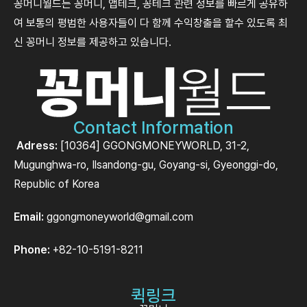
꽁머니월드는 꽁머니, 앱테크, 꽁테크 관련 정보를 빠르게 공유하
여 보통의 평범한 사용자들이 다 함께 수익창출을 할수 있도록 최
신 꽁머니 정보를 제공하고 있습니다.
Contact Information
Adress:
[10364] GGONGMONEYWORLD, 31-2,
Mugunghwa-ro, Ilsandong-gu, Goyang-si, Gyeonggi-do,
Republic of Korea
Email:
ggongmoneyworld@gmail.com
Phone:
+82-10-5191-8211
퀵링크