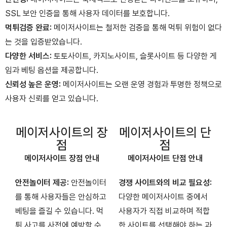
SSL 보안 인증을 통해 사용자 데이터를 보호합니다.
먹튀검증 완료:
메이저사이트는 철저한 검증을 통해 먹튀 위험이 없다
는 것을 입증받았습니다.
다양한 서비스:
토토사이트, 카지노사이트, 슬롯사이트 등 다양한 게
임과 베팅 옵션을 제공합니다.
신뢰성 높은 운영:
메이저사이트는 오랜 운영 경험과 투명한 정책으로
사용자 신뢰를 얻고 있습니다.
메이저사이트의 장
메이저사이트의 단
점
점
메이저사이트 장점 안내
메이저사이트 단점 안내
안전놀이터 제공:
안전놀이터
경쟁 사이트와의 비교 필요성:
를 통해 사용자들은 안심하고
다양한 메이저사이트 중에서
베팅을 즐길 수 있습니다. 먹
사용자가 직접 비교하며 적합
튀 사고를 사전에 예방할 수
한 사이트를 선택해야 하는 과