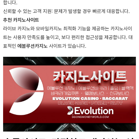
합니다.
신뢰할 수 있는 고객 지원: 문제가 발생할 경우 빠르게 대응합니다.
추천 카지노사이트
라이브 카지노와 모바일카지노 최적화 기능을 제공하는 카지노사이
트는 사용자 만족도를 높이고, 보다 편리한 접근성을 제공합니다. 대
표적인
에볼루션카지노
사이트가 있습니다.