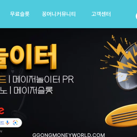
무료슬롯
꽁머니커뮤니티
고객센터