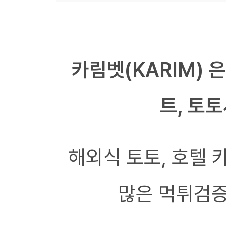
카림벳(KARIM)
트, 토
해외식 토토, 호텔 
많은 먹튀검증