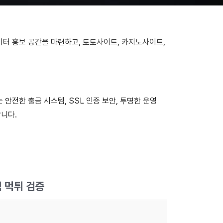
터 홍보 공간을 마련하고,
토토사이트
,
카지노사이트
,
안전한 출금 시스템, SSL 인증 보안, 투명한 운영
니다.
림 먹튀 검증