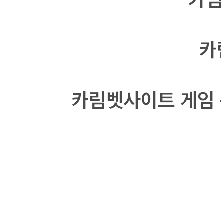
카
카림벳사이트 게임 