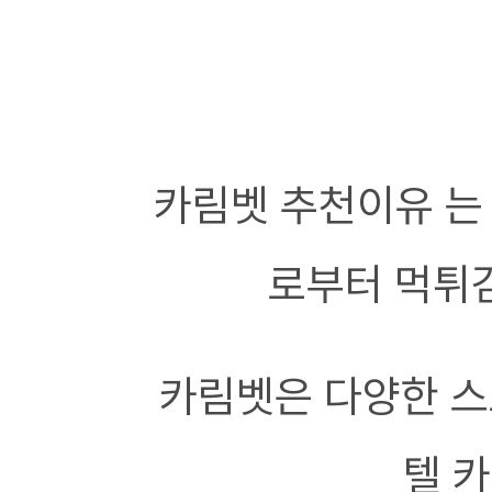
카림벳 추천이유 는 
로부터 먹튀
카림벳은 다양한 스
텔 