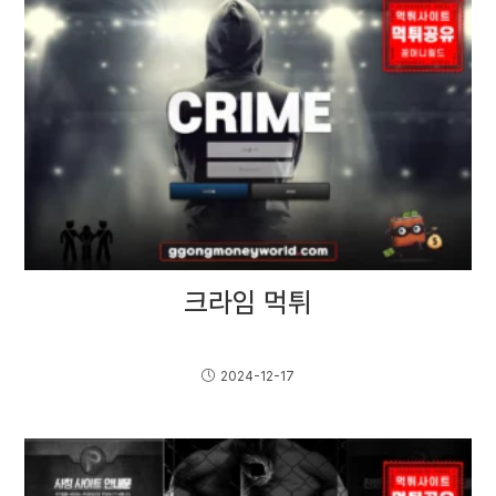
크라임 먹튀
2024-12-17