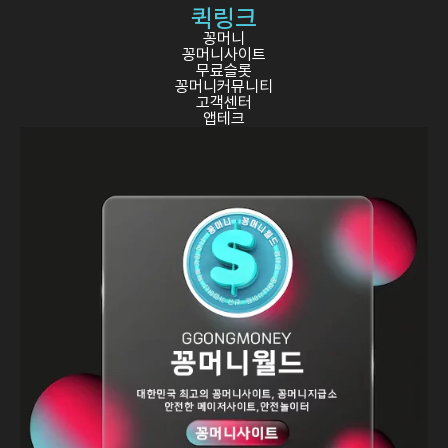
퀵링크
꽁머니
꽁머니사이트
무료슬롯
꽁머니커뮤니티
고객센터
앱테크